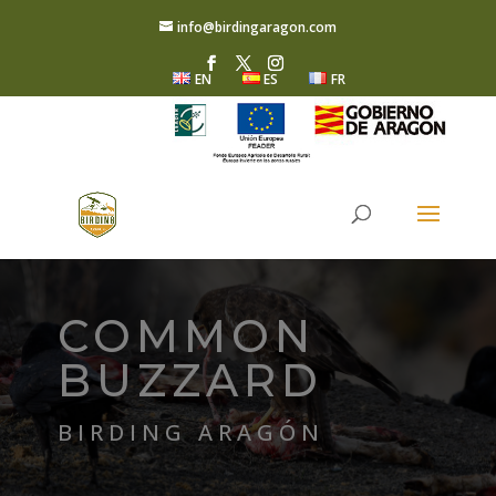
info@birdingaragon.com
EN
ES
FR
COMMON
BUZZARD
BIRDING ARAGÓN