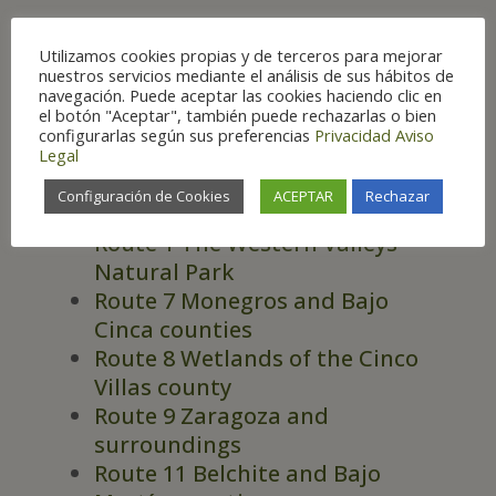
Best places to see in
Utilizamos cookies propias y de terceros para mejorar
Aragón
nuestros servicios mediante el análisis de sus hábitos de
navegación. Puede aceptar las cookies haciendo clic en
el botón "Aceptar", también puede rechazarlas o bien
configurarlas según sus preferencias
Privacidad
Aviso
Legal
Configuración de Cookies
ACEPTAR
Rechazar
ROUTES
Route 1 The Western Valleys
Natural Park
Route 7 Monegros and Bajo
Cinca counties
Route 8 Wetlands of the Cinco
Villas county
Route 9 Zaragoza and
surroundings
Route 11 Belchite and Bajo