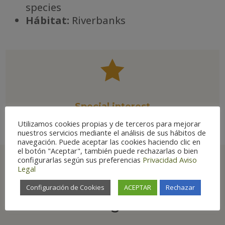
species
Há
bitat:
Riverbanks

Special interest
Utilizamos cookies propias y de terceros para mejorar
nuestros servicios mediante el análisis de sus hábitos de
navegación. Puede aceptar las cookies haciendo clic en
el botón "Aceptar", también puede rechazarlas o bien
configurarlas según sus preferencias
Privacidad
Aviso
Legal
Best places to see in
Configuración de Cookies
ACEPTAR
Rechazar
Aragón