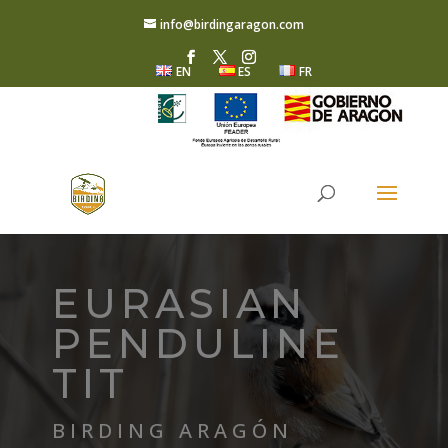
info@birdingaragon.com
EN
ES
FR
EURASIAN
PENDULINE
TIT
BIRDING ARAGÓN