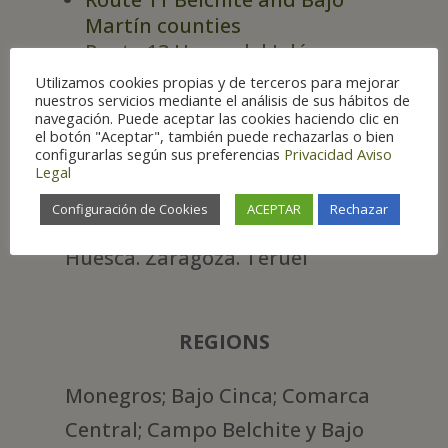
Martín counties
Route 13 Hoces del Jalón
Route 14 Gallocanta Lagoon
Utilizamos cookies propias y de terceros para mejorar
nuestros servicios mediante el análisis de sus hábitos de
and surroundings
navegación. Puede aceptar las cookies haciendo clic en
el botón "Aceptar", también puede rechazarlas o bien
configurarlas según sus preferencias
Privacidad
Aviso
Legal
PROVINCES
Configuración de Cookies
ACEPTAR
Rechazar
Huesca. Zaragoza. Teruel
REGIONS
Monegros; Bajo Cinca; Comarca
Central; Campo Belchite y Bajo