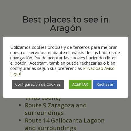
Best places to see in
Aragón
Utilizamos cookies propias y de terceros para mejorar
nuestros servicios mediante el análisis de sus hábitos de
navegación. Puede aceptar las cookies haciendo clic en
el botón "Aceptar", también puede rechazarlas o bien
ROUTES
configurarlas según sus preferencias
Privacidad
Aviso
Legal
Route 7 Monegros and Bajo
Cinca counties
Configuración de Cookies
ACEPTAR
Rechazar
Route 8 Wetlands of the Cinco
Villas county
Route 9 Zaragoza and
surroundings
Route 14 Gallocanta Lagoon
and surroundings