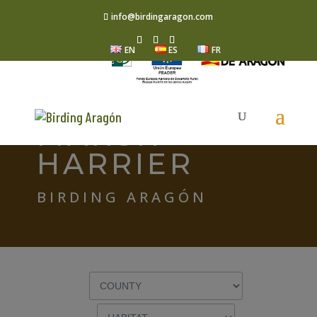
info@birdingaragon.com
EN
ES
FR
WESTERN
MARSH
HARRIER
BIRDING ARAGÓN