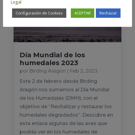
Legal
Configuración de Cookies
ACEPTAR
Rechazar
Día Mundial de los
humedales 2023
por
Birding Aragón
|
Feb 2, 2023
Este 2 de febrero desde Birding
Aragón nos sumamos al Día Mundial
de los Humedales (DMH), con el
objetivo de “Revitalizar y restaurar los
humedales degradados”. Descubre en
este enlace algunas de las aves que
podrás ver en los humedales de