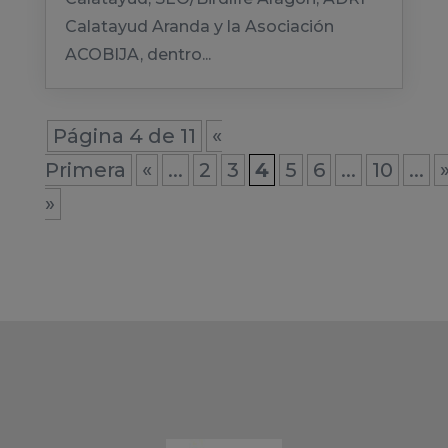
Calatayud Aranda y la Asociación
ACOBIJA, dentro...
Página 4 de 11
«
Primera
«
...
2
3
4
5
6
...
10
...
»