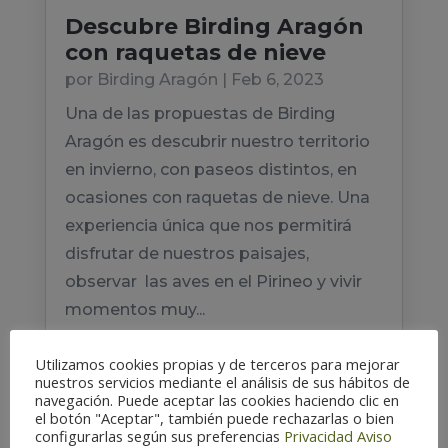
Descubre Birding Aragón
con raquetas de nieve
por
Birding Aragón
|
Feb 6, 2023
Una de las propuestas de Birding
Aragón es descubrir nuestro territorio
en invierno, con paseos distintos, en
ocasiones con raquetas de nieve. Una
experiencia única que nos permitirá
disfrutar de nuestros paisajes,
observar las aves en el Pirineo y vivir
momentos muy...
Utilizamos cookies propias y de terceros para mejorar
nuestros servicios mediante el análisis de sus hábitos de
navegación. Puede aceptar las cookies haciendo clic en
el botón "Aceptar", también puede rechazarlas o bien
configurarlas según sus preferencias
Privacidad
Aviso