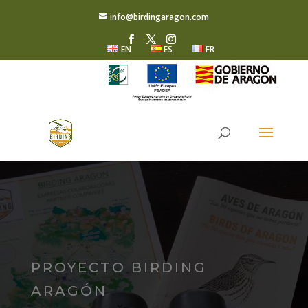
info@birdingaragon.com
EN
ES
FR
PROYECTO BIRDING
ARAGÓN