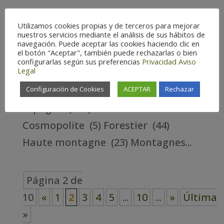
Traquet oreillard
Utilizamos cookies propias y de terceros para mejorar
19/Juin/2023
nuestros servicios mediante el análisis de sus hábitos de
navegación. Puede aceptar las cookies haciendo clic en
el botón "Aceptar", también puede rechazarlas o bien
Traquet oreillard BIRDING ARAGÓN
configurarlas según sus preferencias
Privacidad
Aviso
Legal
PROVINCE Huesca – Espagne (148)
Configuración de Cookies
ACEPTAR
Rechazar
Teruel – Espagne (145) Zaragoza –
Espagne (153) Habitat
Cosmopolite (5) Forestier (44)
Haute montagne (23) Montagnes...
Página 2 de
10
«
1
2
3
4
5
...
10
...
»
Última
»