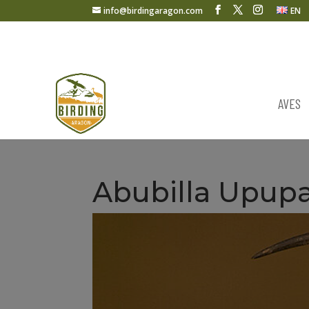
info@birdingaragon.com
EN
AVES
Abubilla Upup