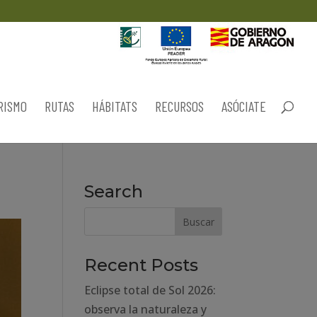
RISMO
RUTAS
HÁBITATS
RECURSOS
ASÓCIATE
Search
Recent Posts
Eclipse total de Sol 2026:
observa la naturaleza y