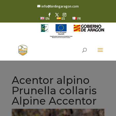
info@birdingaragon.com
EN
ES
FR
Acentor alpino
Prunella collaris
Alpine Accentor