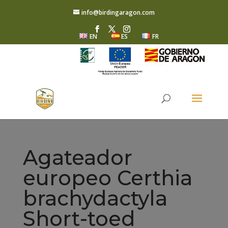
info@birdingaragon.com
EN
ES
FR
Agateador
europeo Certhia
brachydactyla
Short-toed