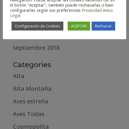
el botón "Aceptar", también puede rechazarlas o bien
abril 2020
configurarlas según sus preferencias
Privacidad
Aviso
Legal
marzo 2020
Configuración de Cookies
ACEPTAR
Rechazar
febrero 2019
septiembre 2018
Categories
Alta
Alta Montaña
Aves estrella
Aves Todas
Cosmopolita