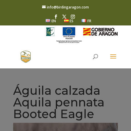
info@birdingaragon.com
EN
ES
FR
Águila calzada
Aquila pennata
Booted Eagle