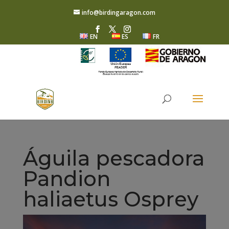
info@birdingaragon.com
EN
ES
FR
Águila pescadora
Pandion
haliaetus Osprey