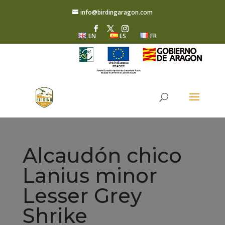
info@birdingaragon.com
EN
ES
FR
Alcaudón chico
Lanius minor
Lesser Grey
Shrike