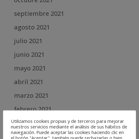
septiembre 2021
agosto 2021
julio 2021
junio 2021
mayo 2021
abril 2021
marzo 2021
febrero 2021
Utilizamos cookies propias y de terceros para mejorar
diciembre 2020
nuestros servicios mediante el análisis de sus hábitos de
navegación. Puede aceptar las cookies haciendo clic en
abril 2020
el botón "Aceptar", también puede rechazarlas o bien