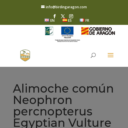
info@birdingaragon.com
EN
ES
FR
Alimoche común
Neophron
percnopterus
Egyptian Vulture