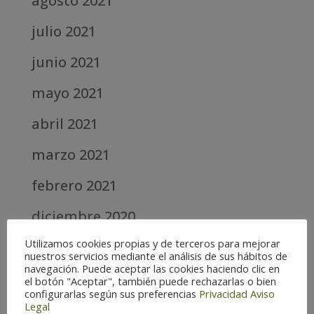
agosto 2021
julio 2021
junio 2021
mayo 2021
abril 2021
marzo 2021
febrero 2021
diciembre 2020
Utilizamos cookies propias y de terceros para mejorar
abril 2020
nuestros servicios mediante el análisis de sus hábitos de
navegación. Puede aceptar las cookies haciendo clic en
marzo 2020
el botón "Aceptar", también puede rechazarlas o bien
configurarlas según sus preferencias
Privacidad
Aviso
Legal
febrero 2019