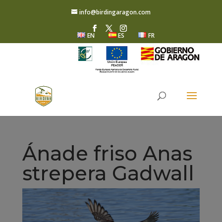
info@birdingaragon.com
EN
ES
FR
Ánade friso Anas
strepera Gadwall