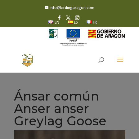
info@birdingaragon.com
EN
ES
FR
Ánsar común
Anser anser
Greylag Goose