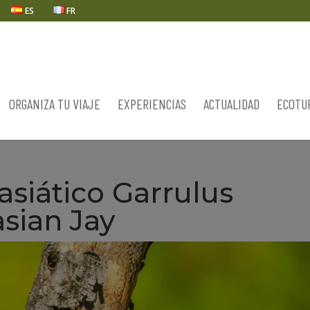
ES
FR
ORGANIZA TU VIAJE
EXPERIENCIAS
ACTUALIDAD
ECOTU
asiático Garrulus
sian Jay