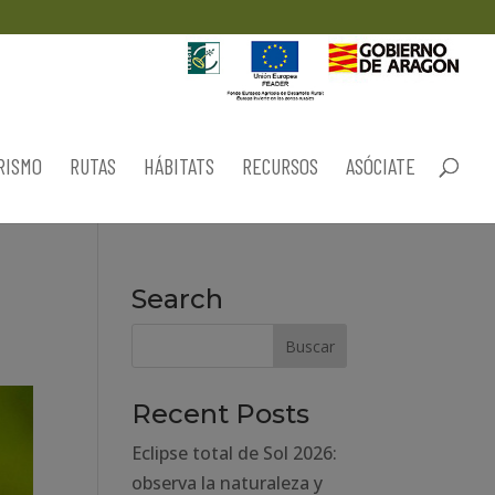
RISMO
RUTAS
HÁBITATS
RECURSOS
ASÓCIATE
Search
Recent Posts
Eclipse total de Sol 2026:
observa la naturaleza y