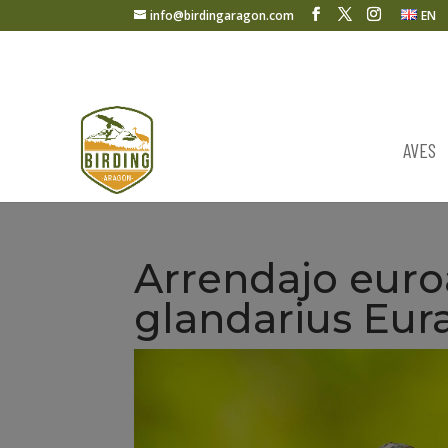
info@birdingaragon.com
EN
AVES
Arrendajo euro
glandarius Eura