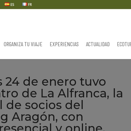
ES
FR
ORGANIZA TU VIAJE
EXPERIENCIAS
ACTUALIDAD
ECOTU
s 24 de enero tuvo
tro de La Alfranca, la
 de socios del
ng Aragón, con
resencial y online.