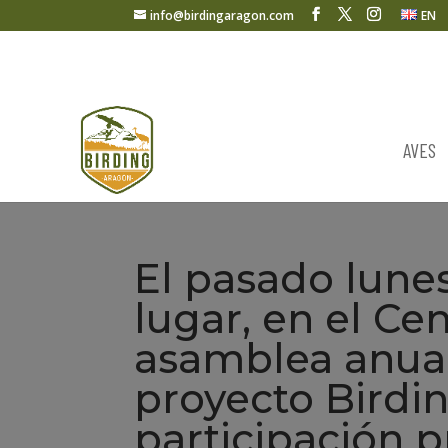
info@birdingaragon.com
EN
AVES
El pasado lune
lugar, en el Cen
asamblea anual
proyecto Birdi
participación p