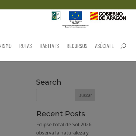
RISMO
RUTAS
HÁBITATS
RECURSOS
ASÓCIATE
Search
Recent Posts
Eclipse total de Sol 2026:
observa la naturaleza y