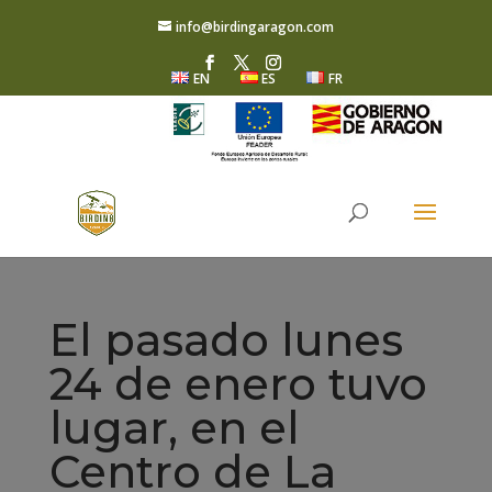
info@birdingaragon.com
EN
ES
FR
El pasado lunes
24 de enero tuvo
lugar, en el
Centro de La