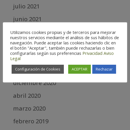
julio 2021
junio 2021
mayo 2021
Utilizamos cookies propias y de terceros para mejorar
nuestros servicios mediante el análisis de sus hábitos de
navegación. Puede aceptar las cookies haciendo clic en
abril 2021
el botón "Aceptar", también puede rechazarlas o bien
configurarlas según sus preferencias
Privacidad
Aviso
marzo 2021
Legal
febrero 2021
Configuración de Cookies
ACEPTAR
Rechazar
diciembre 2020
abril 2020
marzo 2020
febrero 2019