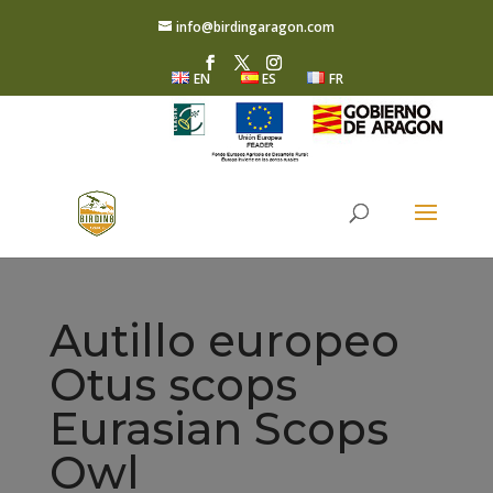
info@birdingaragon.com
EN
ES
FR
Autillo europeo
Otus scops
Eurasian Scops
Owl