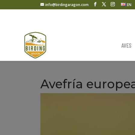
info@birdingaragon.com
EN
AVES
Avefría europe