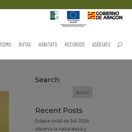
RISMO
RUTAS
HÁBITATS
RECURSOS
ASÓCIATE
Search
Recent Posts
Eclipse total de Sol 2026:
observa la naturaleza y