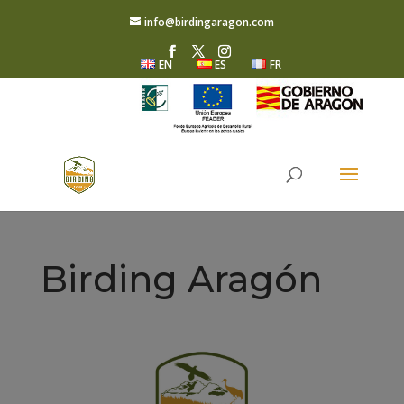
info@birdingaragon.com
EN
ES
FR
Birding Aragón