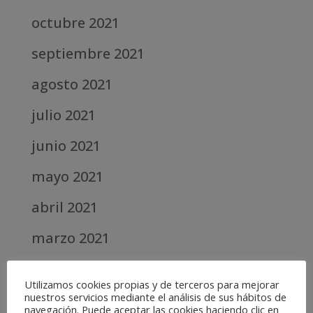
octubre 2021
septiembre 2021
agosto 2021
julio 2021
junio 2021
mayo 2021
abril 2021
marzo 2021
febrero 2021
Utilizamos cookies propias y de terceros para mejorar
nuestros servicios mediante el análisis de sus hábitos de
diciembre 2020
navegación. Puede aceptar las cookies haciendo clic en