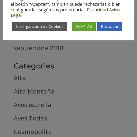
el botón "Aceptar", también puede rechazarlas o bien
abril 2020
configurarlas según sus preferencias
Privacidad
Aviso
Legal
marzo 2020
Configuración de Cookies
ACEPTAR
Rechazar
febrero 2019
septiembre 2018
Categories
Alta
Alta Montaña
Aves estrella
Aves Todas
Cosmopolita