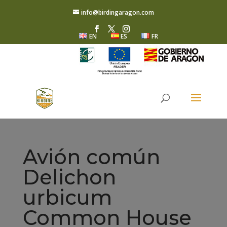
info@birdingaragon.com
EN
ES
FR
Avión común
Delichon
urbicum
Common House