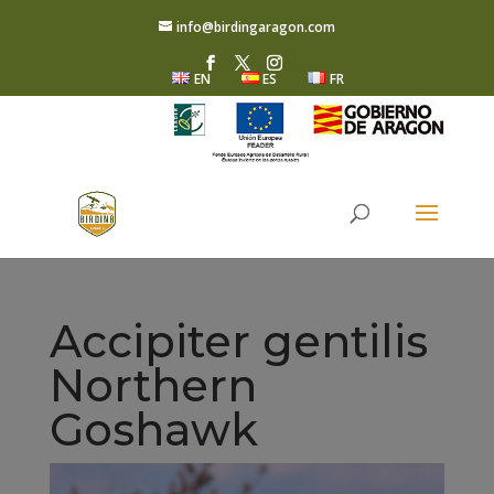
info@birdingaragon.com
EN
ES
FR
Accipiter gentilis
Northern
Goshawk