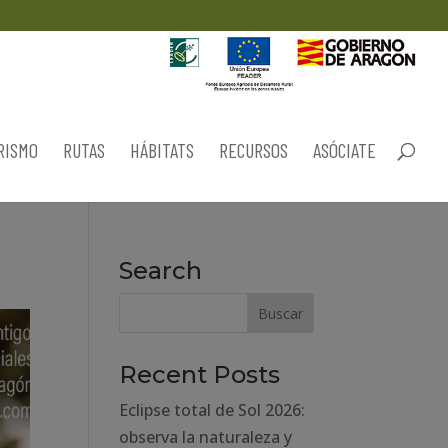
RISMO
RUTAS
HÁBITATS
RECURSOS
ASÓCIATE
Search
Recent Posts
Eclipse total de Sol 2026:
observa la naturaleza y