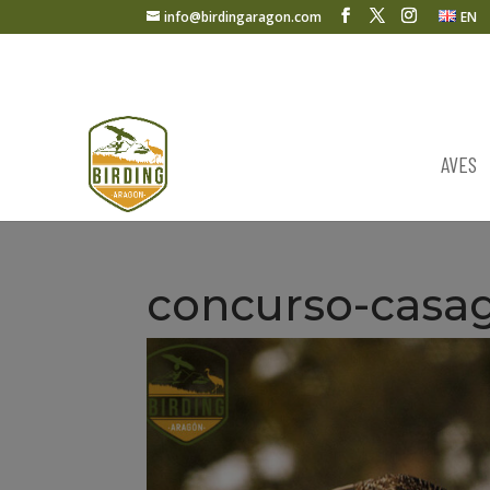
info@birdingaragon.com
EN
AVES
concurso-casa