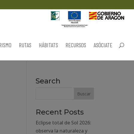
RISMO
RUTAS
HÁBITATS
RECURSOS
ASÓCIATE
Search
Recent Posts
Eclipse total de Sol 2026:
observa la naturaleza y