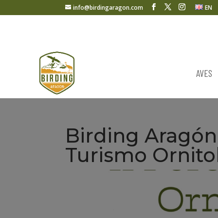
info@birdingaragon.com
EN
AVES
Birding Aragón 
Turismo Ornito