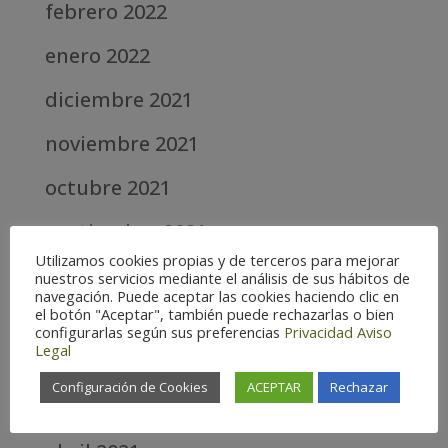
febrero 2022
enero 2022
diciembre 2021
noviembre 2021
octubre 2021
septiembre 2021
Utilizamos cookies propias y de terceros para mejorar
agosto 2021
nuestros servicios mediante el análisis de sus hábitos de
navegación. Puede aceptar las cookies haciendo clic en
el botón "Aceptar", también puede rechazarlas o bien
julio 2021
configurarlas según sus preferencias
Privacidad
Aviso
Legal
junio 2021
Configuración de Cookies
ACEPTAR
Rechazar
mayo 2021