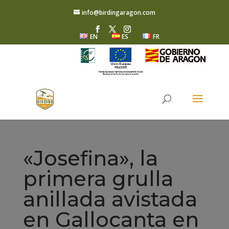
info@birdingaragon.com
EN
ES
FR
«Josefina», la
primera grulla
anillada avistada
en Gallocanta en