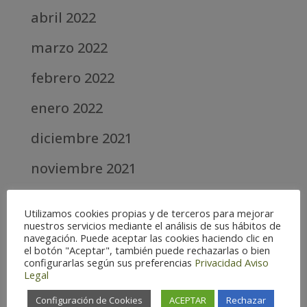
abril 2022
marzo 2022
febrero 2022
enero 2022
diciembre 2021
noviembre 2021
octubre 2021
Utilizamos cookies propias y de terceros para mejorar
nuestros servicios mediante el análisis de sus hábitos de
septiembre 2021
navegación. Puede aceptar las cookies haciendo clic en
el botón "Aceptar", también puede rechazarlas o bien
agosto 2021
configurarlas según sus preferencias
Privacidad
Aviso
Legal
julio 2021
Configuración de Cookies
ACEPTAR
Rechazar