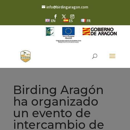
info@birdingaragon.com
EN
ES
FR
Birding Aragón
ha organizado
un evento de
intercambio de