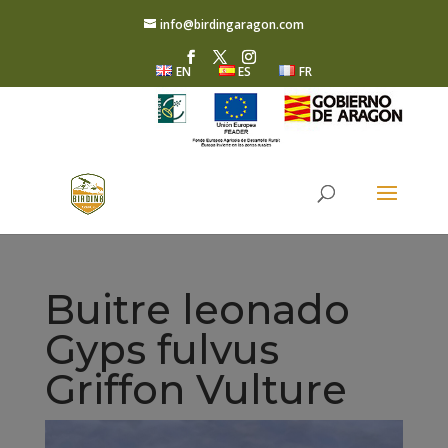
info@birdingaragon.com
EN
ES
FR
Buitre leonado
Gyps fulvus
Griffon Vulture