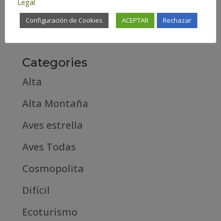
Legal
febrero 2019
Configuración de Cookies
ACEPTAR
Rechazar
septiembre 2018
Categories
Alta
Alta Montaña
Aves estrella
Aves Todas
Cosmopolita
Difícil
Ecoturismo