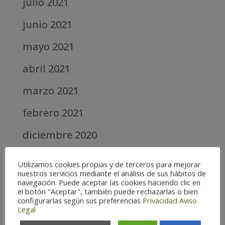
julio 2021
junio 2021
mayo 2021
abril 2021
marzo 2021
febrero 2021
diciembre 2020
abril 2020
Utilizamos cookies propias y de terceros para mejorar
nuestros servicios mediante el análisis de sus hábitos de
marzo 2020
navegación. Puede aceptar las cookies haciendo clic en
el botón "Aceptar", también puede rechazarlas o bien
febrero 2019
configurarlas según sus preferencias
Privacidad
Aviso
Legal
septiembre 2018