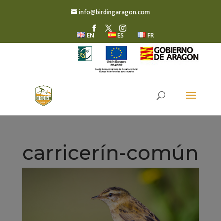
info@birdingaragon.com
EN
ES
FR
carricerín-común