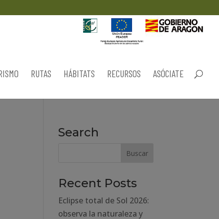
RISMO
RUTAS
HÁBITATS
RECURSOS
ASÓCIATE
Search
Recent Posts
Eclipse total de Sol 2026:
observa la naturaleza y