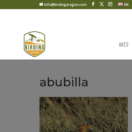
info@birdingaragon.com
EN
AVES
abubilla