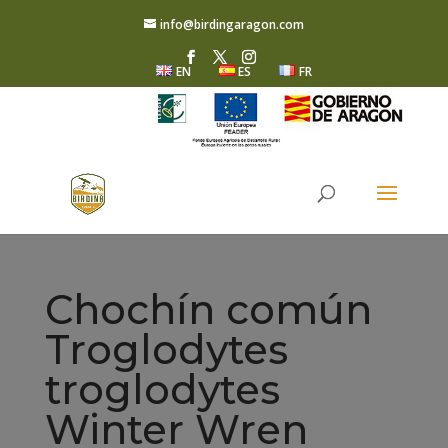
info@birdingaragon.com
EN
ES
FR
Chochín común
Troglodytes
troglodytes
Winter Wren