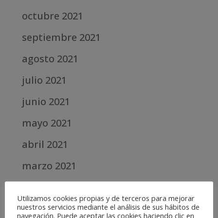
octubre 2021
septiembre 2021
agosto 2021
julio 2021
junio 2021
mayo 2021
abril 2021
marzo 2021
febrero 2021
Utilizamos cookies propias y de terceros para mejorar
nuestros servicios mediante el análisis de sus hábitos de
diciembre 2020
navegación. Puede aceptar las cookies haciendo clic en