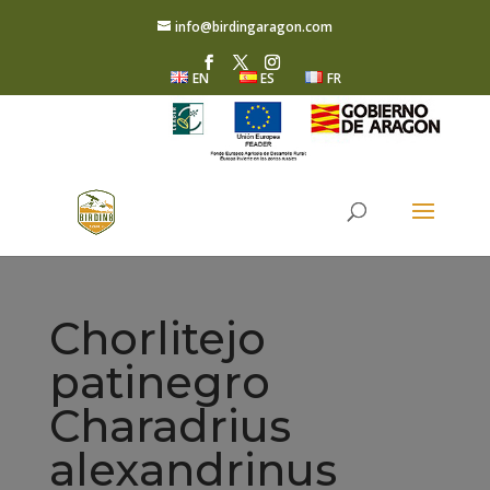
info@birdingaragon.com
EN
ES
FR
Chorlitejo
patinegro
Charadrius
alexandrinus