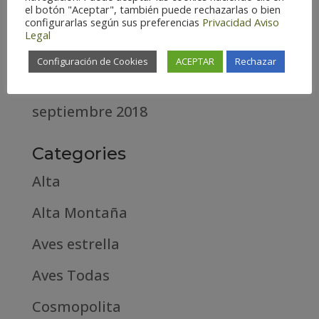
el botón "Aceptar", también puede rechazarlas o bien
abril 2020
configurarlas según sus preferencias
Privacidad
Aviso
Legal
marzo 2020
Configuración de Cookies
ACEPTAR
Rechazar
febrero 2019
septiembre 2018
Categories
Alta
Alta Montaña
Aves estrella
Aves Todas
Cosmopolita