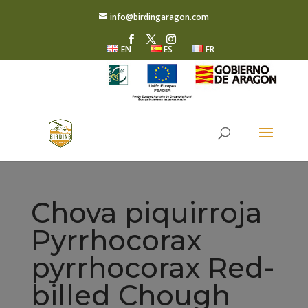
info@birdingaragon.com
EN
ES
FR
Chova piquirroja
Pyrrhocorax
pyrrhocorax Red-
billed Chough