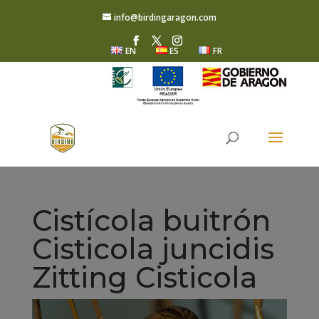
info@birdingaragon.com
EN
ES
FR
Cistícola buitrón
Cisticola juncidis
Zitting Cisticola