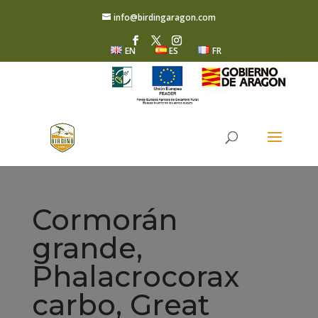
info@birdingaragon.com
EN
ES
FR
Cormorán
grande,
Phalacrocorax
carbo, Great