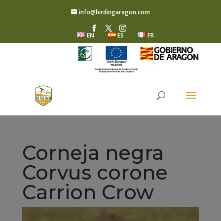
info@birdingaragon.com
EN
ES
FR
Corneja negra
Corvus corone
Carrion Crow