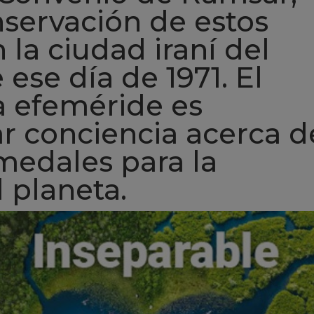
onservación de estos
 la ciudad iraní del
se día de 1971. El
a efeméride es
ear conciencia acerca d
medales para la
 planeta.