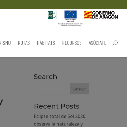
RISMO
RUTAS
HÁBITATS
RECURSOS
ASÓCIATE
Search
y
Recent Posts
Eclipse total de Sol 2026:
observa la naturaleza y