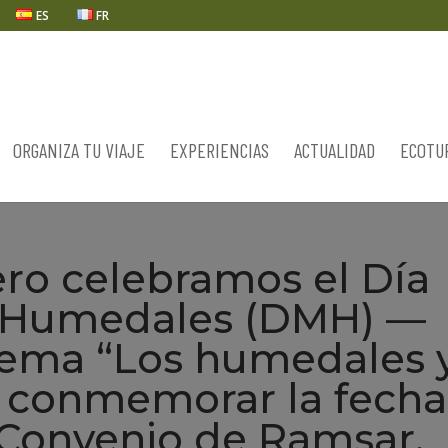
ES
FR
ORGANIZA TU VIAJE
EXPERIENCIAS
ACTUALIDAD
ECOTU
ero celebramos el Día
s Humedales (DMH) —
 lema “Los humedales 
 conmemorar la fecha
l Convenio de Ramsar,