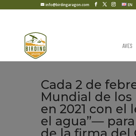
info@birdingaragon.com
EN
AVES
Cada 2 de febr
Mundial de lo
en 2021 con el
el agua”— para
de la firma de