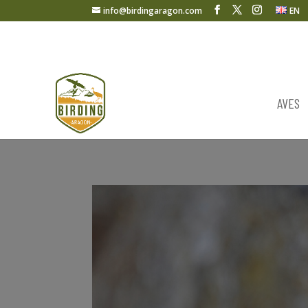
info@birdingaragon.com
EN
AVES