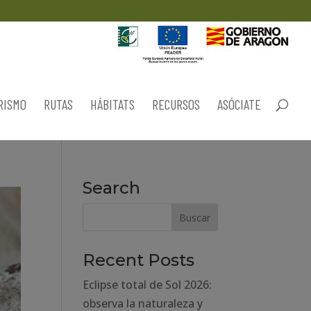
RISMO
RUTAS
HÁBITATS
RECURSOS
ASÓCIATE
Search
Recent Posts
Eclipse total de Sol 2026:
observa la naturaleza y