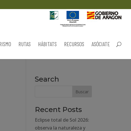
RISMO
RUTAS
HÁBITATS
RECURSOS
ASÓCIATE
Search
Recent Posts
Eclipse total de Sol 2026:
observa la naturaleza y