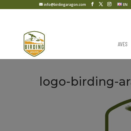
info@birdingaragon.com
EN
AVES
logo-birding-a