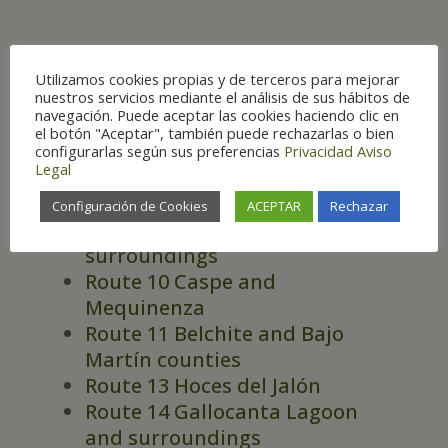
Utilizamos cookies propias y de terceros para mejorar
ROUTES
nuestros servicios mediante el análisis de sus hábitos de
navegación. Puede aceptar las cookies haciendo clic en
Route 6 Huesca and
el botón "Aceptar", también puede rechazarlas o bien
surroundings
configurarlas según sus preferencias
Privacidad
Aviso
Legal
Route 7 Monegros and Bajo
Cinca counties
Configuración de Cookies
ACEPTAR
Rechazar
Route 9 Zaragoza and
surroundings
Route 10 Caspe and
Mequinenza
Route 11 Belchite and Bajo
Martín counties
Route 13 Hoces del Jalón
Route 14 Gallocanta Lagoon
and surroundings