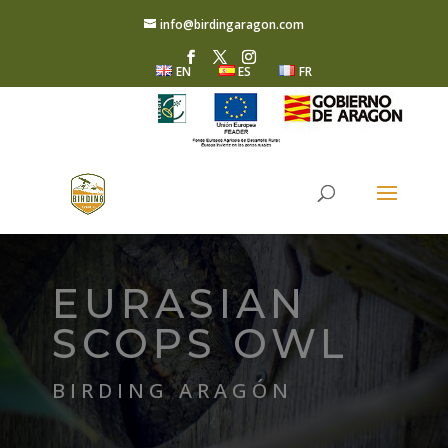
info@birdingaragon.com
EN
ES
FR
EURASIAN
SCOPS OWL
BIRDING ARAGÓN