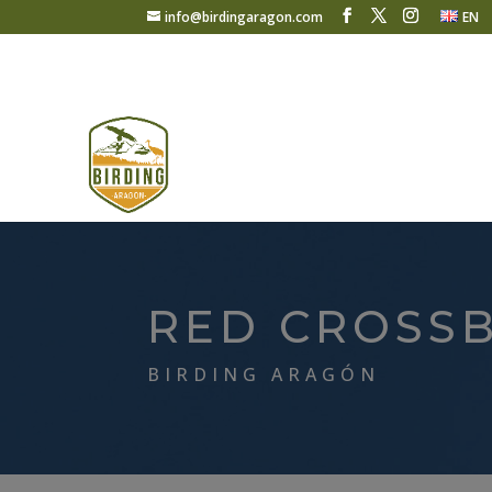
info@birdingaragon.com
EN
RED CROSSB
BIRDING ARAGÓN