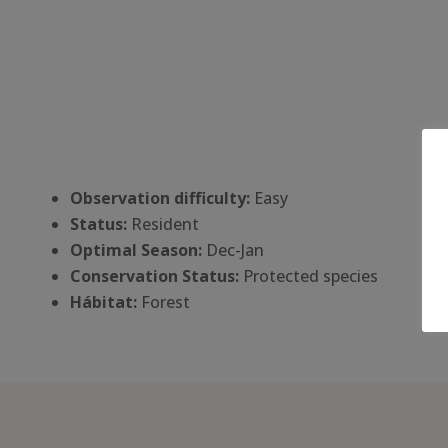
Observation difficulty:
Easy
Status:
Resident
Optimal Season:
Dec-Jan
Conservation Status:
Protected species
Há
bitat:
Forest