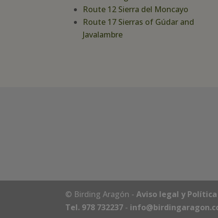
Route 12 Sierra del Moncayo
Route 17 Sierras of Gúdar and
Javalambre
© Birding Aragón -
Aviso legal y Polític
Tel. 978 732237
-
info@birdingaragon.