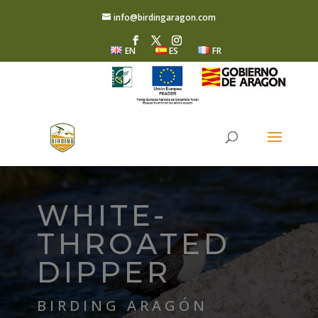
info@birdingaragon.com
EN
ES
FR
WHITE-
THROATED
DIPPER
BIRDING ARAGÓN