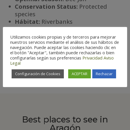
Conservation Status:
Protected
species
Há
bitat:
Riverbanks
Utilizamos cookies propias y de terceros para mejorar
nuestros servicios mediante el análisis de sus hábitos de

navegación. Puede aceptar las cookies haciendo clic en
el botón "Aceptar", también puede rechazarlas o bien
configurarlas según sus preferencias
Privacidad
Aviso
Legal
Special interest
Configuración de Cookies
ACEPTAR
Rechazar
Best places to see in
Aragón