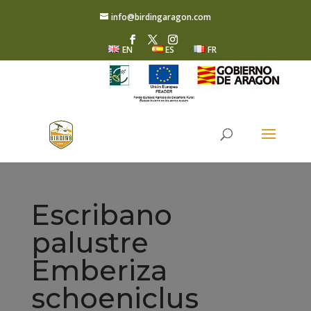
info@birdingaragon.com
EN
ES
FR
Escribano
palustre
Emberiza
schoeniclus