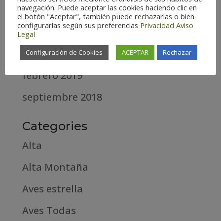
navegación. Puede aceptar las cookies haciendo clic en
diciembre 2020
el botón "Aceptar", también puede rechazarlas o bien
configurarlas según sus preferencias
Privacidad
Aviso
abril 2020
Legal
marzo 2020
Configuración de Cookies
ACEPTAR
Rechazar
febrero 2019
septiembre 2018
Categories
Alta
Alta Montaña
Aves estrella
Aves Todas