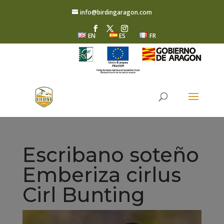
info@birdingaragon.com
EN
ES
FR
Escribano soteño
Emberiza cirlus
Cirl Bunting