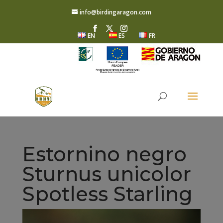
info@birdingaragon.com
EN
ES
FR
Estornino negro
Sturnus unicolor
Spotless Starling