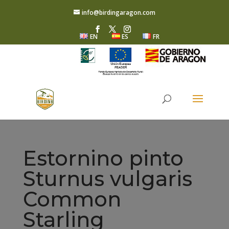
info@birdingaragon.com
EN
ES
FR
Estornino pinto
Sturnus vulgaris
Common
Starling