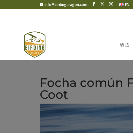
info@birdingaragon.com
EN
AVES
Focha común Fu
Coot