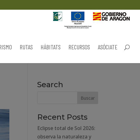
RISMO
RUTAS
HÁBITATS
RECURSOS
ASÓCIATE
Search
Recent Posts
Eclipse total de Sol 2026:
observa la naturaleza y