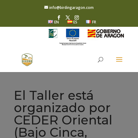
info@birdingaragon.com
EN
ES
FR
El Taller está
organizado por
CEDER Oriental
(Bajo Cinca,