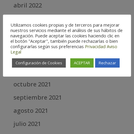
abril 2022
marzo 2022
Utilizamos cookies propias y de terceros para mejorar
nuestros servicios mediante el análisis de sus hábitos de
febrero 2022
navegación. Puede aceptar las cookies haciendo clic en
el botón "Aceptar", también puede rechazarlas o bien
enero 2022
configurarlas según sus preferencias
Privacidad
Aviso
Legal
diciembre 2021
Configuración de Cookies
ACEPTAR
Rechazar
noviembre 2021
octubre 2021
septiembre 2021
agosto 2021
julio 2021