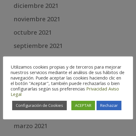
diciembre 2021
noviembre 2021
octubre 2021
septiembre 2021
agosto 2021
Utilizamos cookies propias y de terceros para mejorar
julio 2021
nuestros servicios mediante el análisis de sus hábitos de
navegación. Puede aceptar las cookies haciendo clic en
el botón "Aceptar", también puede rechazarlas o bien
junio 2021
configurarlas según sus preferencias
Privacidad
Aviso
Legal
mayo 2021
Configuración de Cookies
ACEPTAR
Rechazar
abril 2021
marzo 2021