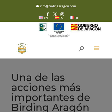
info@birdingaragon.com
EN
ES
FR
Una de las
acciones más
importantes de
Birding Aragón