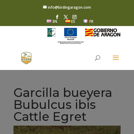
info@birdingaragon.com
EN
ES
FR
Garcilla bueyera
Bubulcus ibis
Cattle Egret